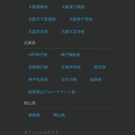
大阪都島校
大阪深江橋校
大阪天下茶屋校
大阪南千里校
大阪茨木校
大阪久宝寺校
兵庫県
HAT神戸校
神戸御影校
尼崎塚口校
宝塚伊丹校
西宮校
神戸名谷校
加古川校
姫路校
姫路青山ブルーマウント校
岡山県
倉敷校
岡山校
オフィシャルサイト