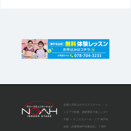
全国に35以上のテニススクール
～ イ
ンドアで快適、経験豊富で楽しいコー
チ陣 ～
テニススクール・ノア 神戸名
谷校（兵庫県神戸市垂水区）
〒655-