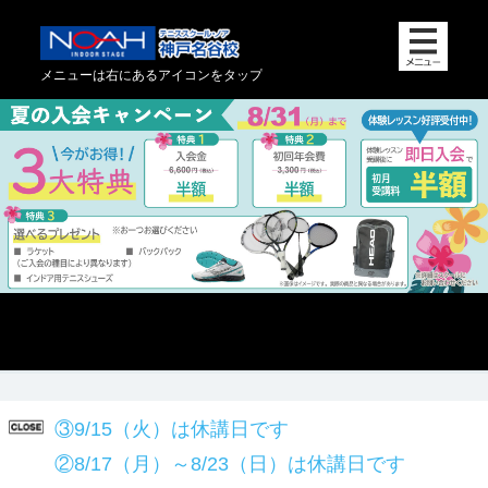
メニューは右にあるアイコンをタップ
③9/15（火）は休講日です
②8/17（月）～8/23（日）は休講日です