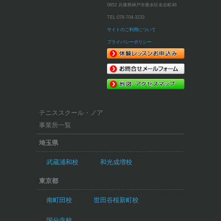
0852 兵庫県神戸市垂水区名谷町48
TEL:
078-704-3233
サイトのご利用について
プライバシーポリシー
テニススクール・ノア
事業所一覧
埼玉県
武蔵浦和校
和光成増校
東京都
南町田校
世田谷桜新町校
国分寺校